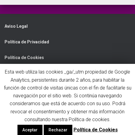
Aviso Legal
Política de Privacidad
Política de Cookies
Esta web utiliza las cookies _ga/_utm propiedad de Google
C/ Nelson Mandela, 3 Bajo
47013 Valladolid
Analytics, persistentes durante 2 años, para habilitar la
función de control de visitas únicas con el fin de facilitarle su
mrm@mrmcomercial.com
navegación por el sitio web. Si continúa navegando
983 457 481
consideramos que está de acuerdo con su uso. Podrá
revocar el consentimiento y obtener más información
consultando nuestra Política de cookies.
Política de Cookies
Aceptar
Rechazar