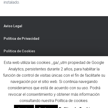
instalado.
Aviso Legal
Política de Privacidad
Política de Cookies
Esta web utiliza las cookies _ga/_utm propiedad de Google
C/ Nelson Mandela, 3 Bajo
47013 Valladolid
Analytics, persistentes durante 2 años, para habilitar la
función de control de visitas únicas con el fin de facilitarle su
mrm@mrmcomercial.com
navegación por el sitio web. Si continúa navegando
983 457 481
consideramos que está de acuerdo con su uso. Podrá
revocar el consentimiento y obtener más información
consultando nuestra Política de cookies.