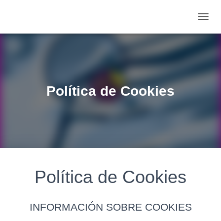
C
A
M
B
I
A
R
Política de Cookies
M
O
D
O
D
E
N
A
V
Política de Cookies
E
G
A
C
INFORMACIÓN SOBRE COOKIES
I