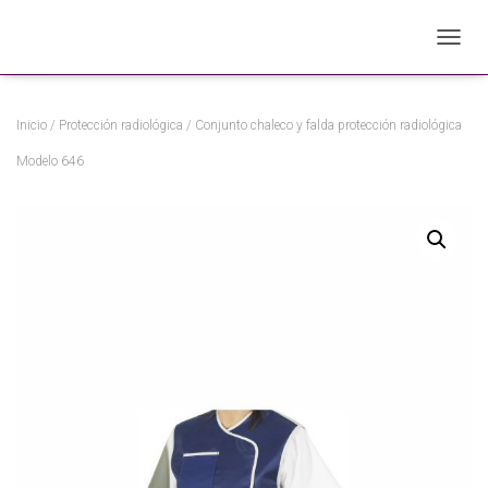
C
A
M
B
Inicio
/
Protección radiológica
/ Conjunto chaleco y falda protección radiológica
I
A
Modelo 646
R
M
O
D
O
D
E
N
A
V
E
G
A
C
I