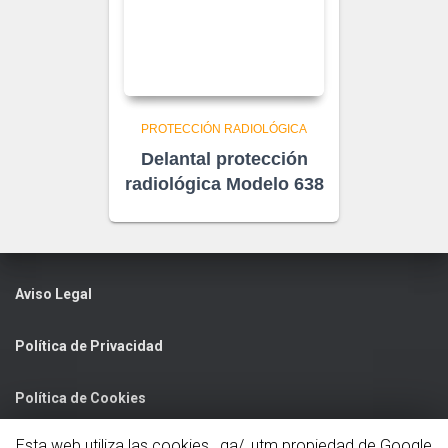
PROTECCIÓN RADIOLÓGICA
Delantal protección
radiológica Modelo 638
Aviso Legal
Política de Privacidad
Política de Cookies
Esta web utiliza las cookies _ga/_utm propiedad de Google
C/ Nelson Mandela, 3 Bajo